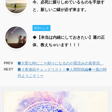
今、必死に握りしめているものを手放す
と、新しいご縁が必ず来ます。
自分らしさ
◆【本当は内緒にしておきたい】運の正
体、教えちゃいます！！！
PREV
■大変な時にこそ頼りになるのが星読みの真骨頂。
NEXT
■３夜連続チェックリスト！●人間関係編●ー風の時
代ようこそ！ー