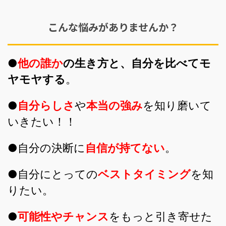
こんな悩みがありませんか？
●
他の誰か
の生き方と、自分を比べてモ
ヤモヤする
。
●
自分らしさ
や
本当の強み
を知り磨いて
いきたい！！
●自分の決断に
自信が持てない
。
●自分にとっての
ベストタイミング
を知
りたい。
●
可能性やチャンス
をもっと引き寄せた