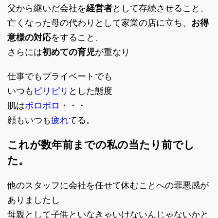
父から継いだ会社を
経営者
として存続させること、
亡くなった母の代わりとして家業の店に立ち、
お得
意様の対応
をすること、
さらには
初めての育児
が重なり
仕事でもプライベートでも
いつも
ピリピリ
とした態度
肌は
ボロボロ
・・・
顔もいつも
疲れ
てる。
これが数年前までの私の当たり前でし
た。
他のスタッフに会社を任せて休むことへの罪悪感が
ありましたし
母親として子供といなきゃいけないんじゃないかと